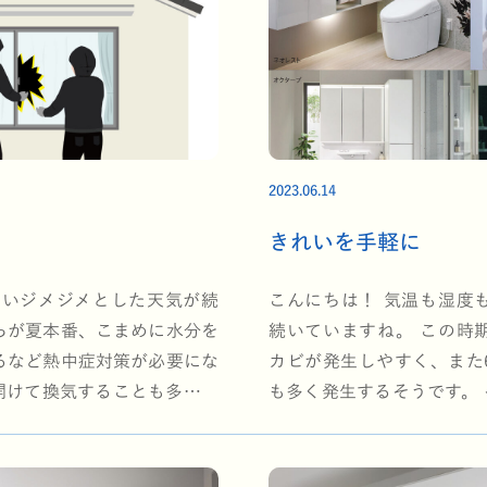
2023.06.14
きれいを手軽に
しいジメジメとした天気が続
こんにちは！ 気温も湿度
らが夏本番、こまめに水分を
続いていますね。 この時
るなど熱中症対策が必要にな
カビが発生しやすく、また
開けて換気することも多くな
も多く発生するそうです。 
熱中症対策以外に…
術『きれい除菌水』につい