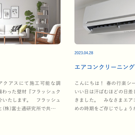
2023.04.28
エアコンクリーニング
アクアスにて施工可能な調
こんにちは！ 春の行楽シ
備わった壁材『フラッシュク
いい日は汗ばむほどの日差
介いたします。 フラッシュ
きました。 みなさまエア
(株)富士通研究所で共同開
めの時期をご存じでしょう
パ…
リーニン…