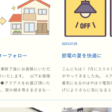
2023.07.05
ターフォロー
節電の夏を快適に
工事終了後にお客様にいただ
こんにちは！ 7月に入り
介いたします。 以下お客様
がやってきましたね。 エ
 ◆アクアスをお選び頂いた
番気になるのはやはり電気
震後、家の傾き等さまざまな不
げによりさらに気になると
効率的かつ節電になるエア