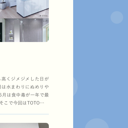
も高くジメジメした日が
期は水まわりにぬめりや
6月は食中毒が一年で最
そこで今回はTOTOの技
てご紹介…